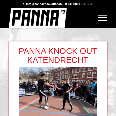
e: info@pannaknockout.com | t: +31 (0)10 310 10 48
PANNA KNOCK OUT
KATENDRECHT