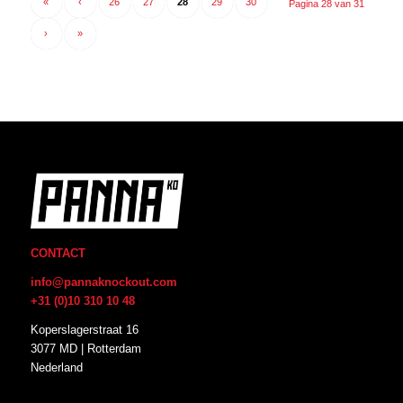
«
‹
26
27
28
29
30
Pagina 28 van 31
›
»
CONTACT
info@pannaknockout.com
+31 (0)10 310 10 48
Koperslagerstraat 16
3077 MD | Rotterdam
Nederland