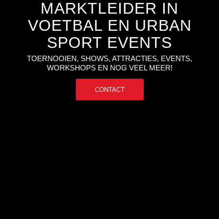
MARKTLEIDER IN
VOETBAL EN URBAN
SPORT EVENTS
TOERNOOIEN, SHOWS, ATTRACTIES, EVENTS,
WORKSHOPS EN NOG VEEL MEER!
CONTACT