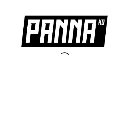
Nabil El Jackson opnieuw in de spotlight;
van droom naar World Finals
/
/
maart 20, 2026
in
Community nieuws
,
Overig nieuws
door
admin
Van schoolplein tot World Finals: Nabil El Jackson is
derde van de wereld in panna en wil met zijn straatvoetbal
mensen inspireren.
Lees meer
Rotterdams kampioenschap Panna
Knock Out
/
/
december 15, 2025
in
Community nieuws
,
Overig nieuws
door
admin
Het Rotterdams kampioenschap Panna Knock Out, lees
dit bericht voor meer informatie! Zorg dat je erbij bent!