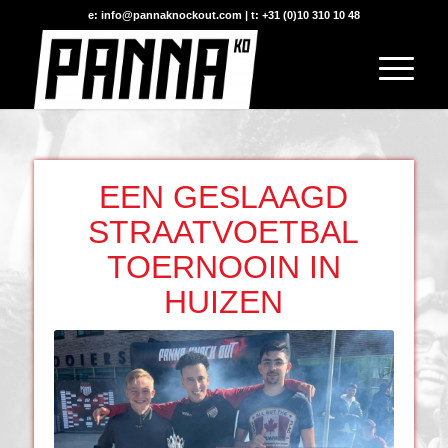
e: info@pannaknockout.com | t: +31 (0)10 310 10 48
EEN GESLAAGD
STRAATVOETBAL
TOERNOOIN IN
HUIZEN