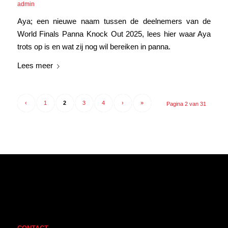
admin
Aya; een nieuwe naam tussen de deelnemers van de
World Finals Panna Knock Out 2025, lees hier waar Aya
trots op is en wat zij nog wil bereiken in panna.
Lees meer
‹
1
2
3
4
›
»
Pagina 2 van 31