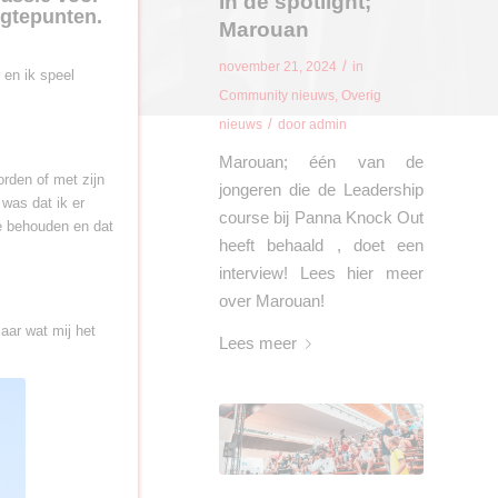
In de spotlight;
ogtepunten.
Marouan
/
november 21, 2024
in
 en ik speel
Community nieuws
,
Overig
/
nieuws
door
admin
Marouan; één van de
orden of met zijn
jongeren die de Leadership
 was dat ik er
course bij Panna Knock Out
e behouden en dat
heeft behaald , doet een
interview! Lees hier meer
over Marouan!
aar wat mij het
Lees meer