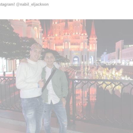
nstagram!
@nabil_eljackson