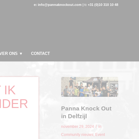
e: info@pannaknockout.com | t: +31 (0)10 310 10 48
VER ONS ▼
CONTACT
 IK
NDER
Panna Knock Out
in Delfzijl
/
november 29, 2024
in
Community nieuws
,
Event