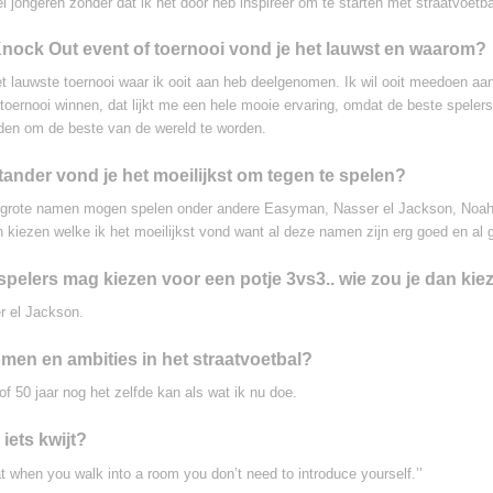
el jongeren zonder dat ik het door heb inspireer om te starten met straatvoetba
ock Out event of toernooi vond je het lauwst en waarom?
t lauwste toernooi waar ik ooit aan heb deelgenomen. Ik wil ooit meedoen aa
toernooi winnen, dat lijkt me een hele mooie ervaring, omdat de beste spelers
den om de beste van de wereld te worden.
ander vond je het moeilijkst om tegen te spelen?
l grote namen mogen spelen onder andere Easyman, Nasser el Jackson, Noah 
n kiezen welke ik het moeilijkst vond want al deze namen zijn erg goed en al g
spelers mag kiezen voor een potje 3vs3.. wie zou je dan kie
r el Jackson.
omen en ambities in het straatvoetbal?
of 50 jaar nog het zelfde kan als wat ik nu doe.
 iets kwijt?
t when you walk into a room you don’t need to introduce yourself.’’