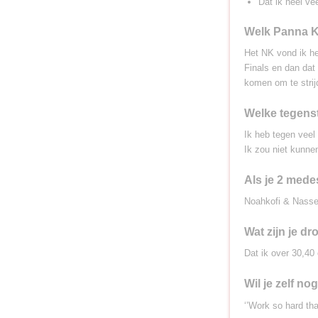
Dat ik heel ve
Welk Panna Kn
Het NK vond ik he
Finals en dan dat 
komen om te strij
Welke tegenst
Ik heb tegen vee
Ik zou niet kunne
Als je 2 mede
Noahkofi & Nasse
Wat zijn je dr
Dat ik over 30,40 
Wil je zelf nog
‘’Work so hard tha