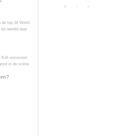
l.
6
›
»
n de top 16 World
 ter wereld daar
Kofi enzovoort.
root in de scène.
zen?