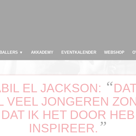
BALLERS ▼
AKKADEMY
EVENTKALENDER
WEBSHOP
O
“
BIL EL JACKSON:
DAT
L VEEL JONGEREN ZO
DAT IK HET DOOR HEB
”
INSPIREER.