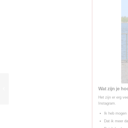
In de spotlight: Rania el
Wat zijn je h
Jackson
Het zijn er erg ve
Instagram.
Ik heb mogen s
Dat ik meer da