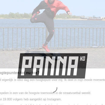
oogtepunten tot nu toe?
el eigenlijk is elke dag een hoogtepunt voor mij. Ik deel in mijn mooie moment
pelen in een van de hoogste toernooien in de straatvoetbal wereld.
n 19.000 volgers heb aangetikt op Instagram.