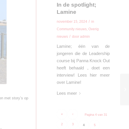
In de spotlight;
Lamine
/
november 15, 2024
in
Community nieuws
,
Overig
/
nieuws
door
admin
Lamine; één van de
jongeren die de Leadership
course bij Panna Knock Out
heeft behaald , doet een
interview! Lees hier meer
over Lamine!
Lees meer
en met story’s op
«
‹
Pagina 4 van 31
2
3
4
5