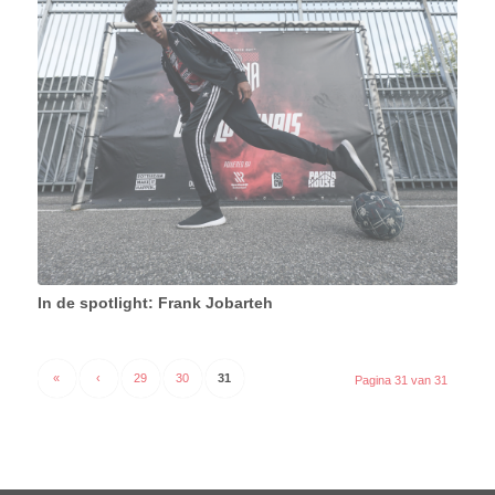
In de spotlight: Frank Jobarteh
«
‹
29
30
31
Pagina 31 van 31