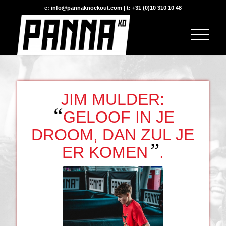
e: info@pannaknockout.com | t: +31 (0)10 310 10 48
JIM MULDER:
“
GELOOF IN JE
DROOM, DAN ZUL JE
”
ER KOMEN
.