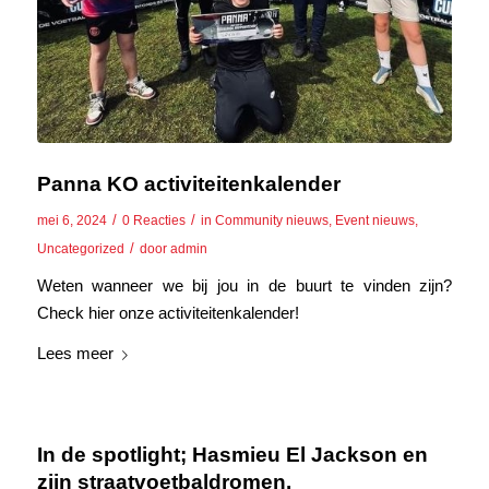
Panna KO activiteitenkalender
/
/
mei 6, 2024
0 Reacties
in
Community nieuws
,
Event nieuws
,
/
Uncategorized
door
admin
Weten wanneer we bij jou in de buurt te vinden zijn?
Check hier onze activiteitenkalender!
Lees meer
In de spotlight; Hasmieu El Jackson en
zijn straatvoetbaldromen.