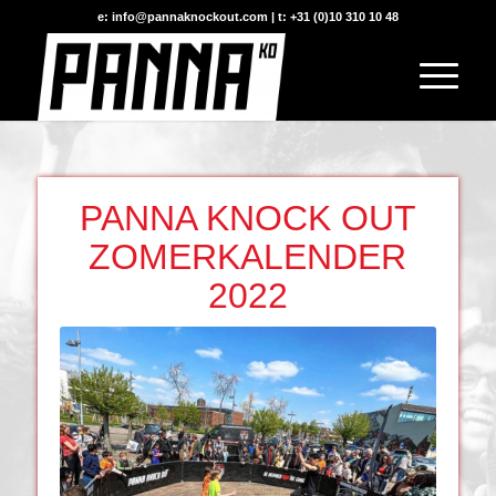
e: info@pannaknockout.com | t: +31 (0)10 310 10 48
PANNA KNOCK OUT
ZOMERKALENDER
2022