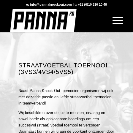
e: info@pannaknockout.com | t: +31 (0)10 310 10 48
STRAATVOETBAL TOERNOOI
(3VS3/4VS4/5VS5)
Naast Panna Knock Out toernooien organiseren wij ook
met dezelfde passie en liefde straatvoetbal toernooien
in teamverband!
Wij beschikken over de juiste mensen, ervaring en
zowel harde als opblaasbare boardings om een
succesvol (straat) voetbal toernooi te verzorgen.
Daarnaast kunnen wij u aan de voorkant ontzorgen door