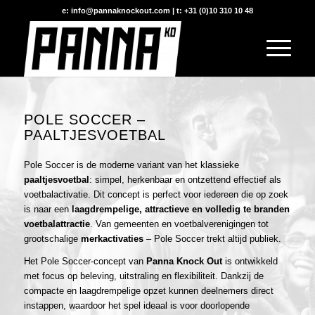
e: info@pannaknockout.com | t: +31 (0)10 310 10 48
POLE SOCCER –
PAALTJESVOETBAL
Pole Soccer is de moderne variant van het klassieke
paaltjesvoetbal
: simpel, herkenbaar en ontzettend effectief als
voetbalactivatie. Dit concept is perfect voor iedereen die op zoek
is naar een
laagdrempelige, attractieve en volledig te branden
voetbalattractie
. Van gemeenten en voetbalverenigingen tot
grootschalige
merkactivaties
– Pole Soccer trekt altijd publiek.
Het Pole Soccer-concept van
Panna Knock Out
is ontwikkeld
met focus op beleving, uitstraling en flexibiliteit. Dankzij de
compacte en laagdrempelige opzet kunnen deelnemers direct
instappen, waardoor het spel ideaal is voor doorlopende