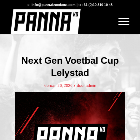
e: info@pannaknockout.com | t: +31 (0)10 310 10 48
Next Gen Voetbal Cup
Lelystad
/
februari 26, 2026
door
admin