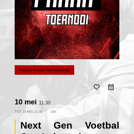
Panna Knock Out toernooi
favorite_border
10 mei
11:30
TOT
10 MEI, 21:30
10h
Next Gen Voetbal