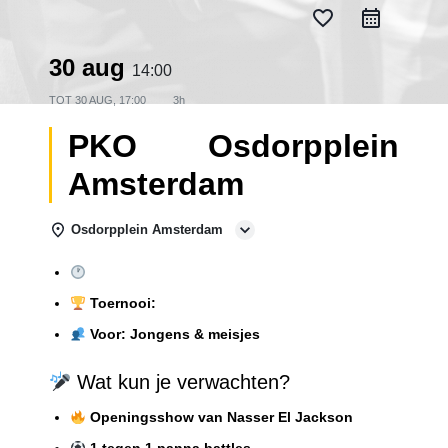
favorite_border
30 aug
14:00
TOT
30 AUG, 17:00
3h
PKO Osdorpplein
Amsterdam
Osdorpplein Amsterdam
Toernooi:
Voor:
Jongens & meisjes
Wat kun je verwachten?
Openingsshow van Nasser El Jackson