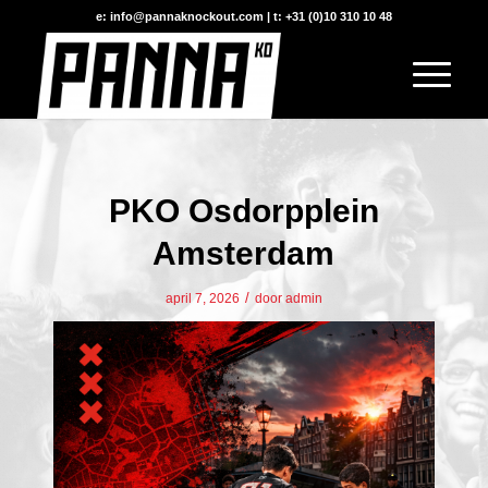
e: info@pannaknockout.com | t: +31 (0)10 310 10 48
PKO Osdorpplein
Amsterdam
/
april 7, 2026
door
admin