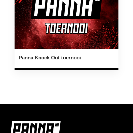
Panna Knock Out toernooi