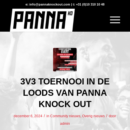
e: info@pannaknockout.com | t: +31 (0)10 310 10 48
3V3 TOERNOOI IN DE
LOODS VAN PANNA
KNOCK OUT
/
/
december 6, 2024
in
Community nieuws
,
Overig nieuws
door
admin