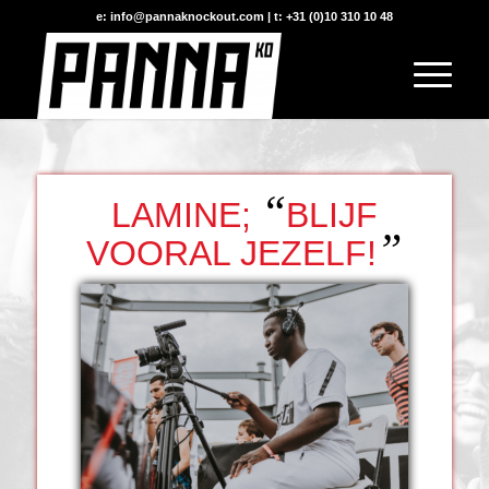
e: info@pannaknockout.com | t: +31 (0)10 310 10 48
“
LAMINE;
BLIJF
”
VOORAL JEZELF!